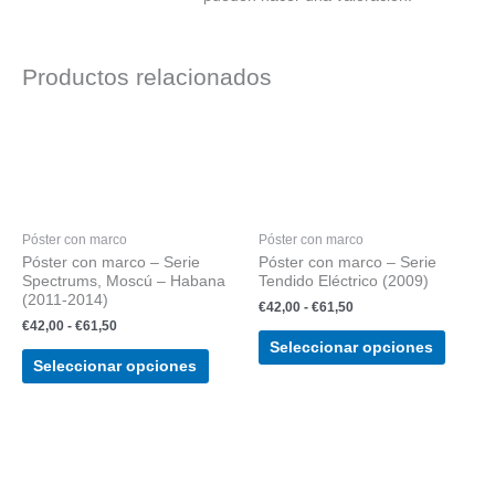
Productos relacionados
Rango
Rango
Este
Este
de
de
producto
produc
precios:
precios:
tiene
tiene
desde
desde
€42,00
€42,00
múltiples
múltipl
hasta
hasta
variantes.
variant
€61,50
€61,50
Póster con marco
Póster con marco
Las
Las
Póster con marco – Serie
Póster con marco – Serie
opciones
opcion
Spectrums, Moscú – Habana
Tendido Eléctrico (2009)
se
se
(2011-2014)
€
42,00
-
€
61,50
pueden
puede
€
42,00
-
€
61,50
elegir
elegir
Seleccionar opciones
en
en
Seleccionar opciones
la
la
página
página
de
de
Rango
Este
de
producto
produc
producto
precios:
tiene
desde