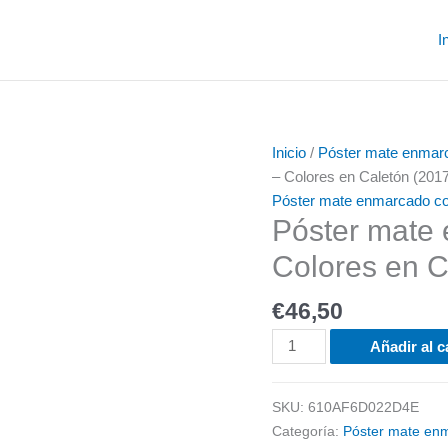
I
Póster
Inicio
/
Póster mate enmar
mate
– Colores en Caletón (201
enmarcado
Póster mate enmarcado co
Póster mate
con
paspartú
Colores en C
-
Colores
€
46,50
en
Caletón
Añadir al c
(2017)
cantidad
SKU:
610AF6D022D4E
Categoría:
Póster mate en