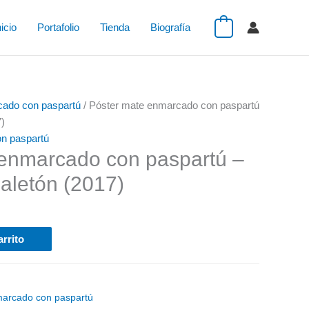
nicio
Portafolio
Tienda
Biografía
0
cado con paspartú
/ Póster mate enmarcado con paspartú
7)
n paspartú
 enmarcado con paspartú –
aletón (2017)
arrito
marcado con paspartú