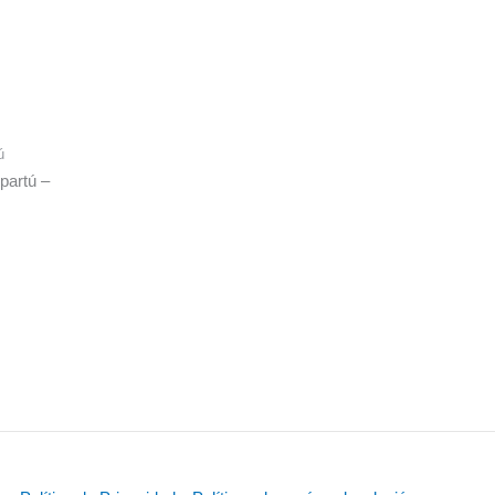
ú
partú –