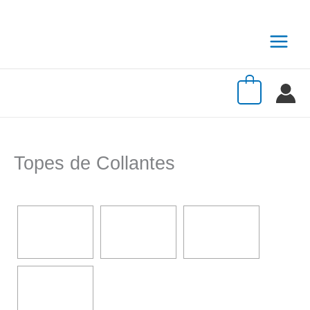
Ir
al
contenido
0
Topes de Collantes