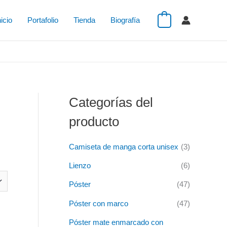
P
P
nicio
Portafolio
Tienda
Biografía
0
r
r
e
e
c
c
i
i
o
o
Categorías del
m
m
í
á
producto
n
x
Camiseta de manga corta unisex
(3)
i
i
m
m
Lienzo
(6)
o
o
Póster
(47)
Póster con marco
(47)
Póster mate enmarcado con