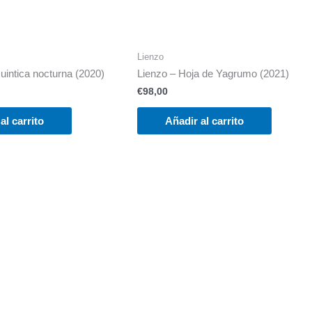
Lienzo
uintica nocturna (2020)
Lienzo – Hoja de Yagrumo (2021)
€
98,00
al carrito
Añadir al carrito