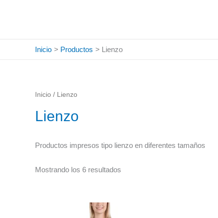
Ir
Ordenado
al
por
contenido
popularidad
Inicio
Productos
Lienzo
Inicio
/ Lienzo
Lienzo
Productos impresos tipo lienzo en diferentes tamaños
Mostrando los 6 resultados