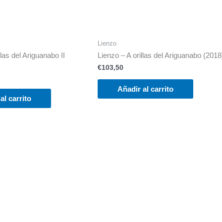
Lienzo
llas del Ariguanabo II
Lienzo – A orillas del Ariguanabo (2018
€
103,50
Añadir al carrito
al carrito