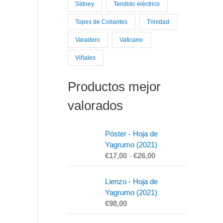
Sídney
Tendido eléctrico
Topes de Collantes
Trinidad
Varadero
Vaticano
Viñales
Productos mejor
valorados
R
Póster - Hoja de
a
Yagrumo (2021)
n
€
17,00
-
€
26,00
g
o
Lienzo - Hoja de
d
Yagrumo (2021)
e
€
98,00
p
r