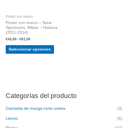
€42,00
múltiples
hasta
variantes.
€61,50
Póster con marco
Las
Póster con marco – Serie
opciones
Spectrums, Bilbao – Habana
se
(2011-2014)
pueden
€
42,00
-
€
61,50
elegir
en
Seleccionar opciones
la
página
de
producto
Categorías del producto
Camiseta de manga corta unisex
(3)
Lienzo
(6)