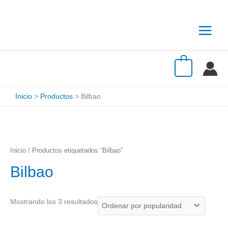
Ir
Ordenado
P
P
al
por
r
r
contenido
popularidad
e
e
c
c
i
i
0
o
o
m
m
Inicio
Productos
Bilbao
í
á
n
x
i
i
m
m
Inicio
/ Productos etiquetados “Bilbao”
o
o
Bilbao
Mostrando los 3 resultados