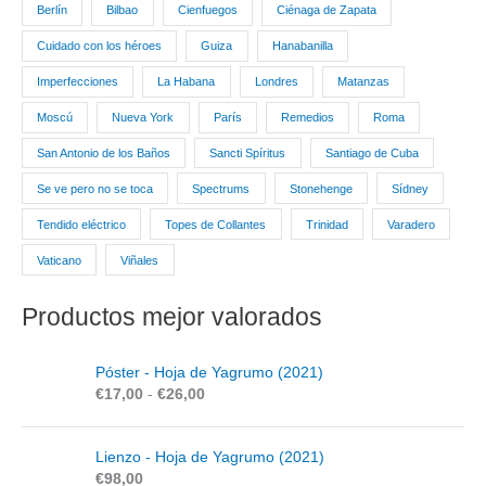
Berlín
Bilbao
Cienfuegos
Ciénaga de Zapata
Cuidado con los héroes
Guiza
Hanabanilla
Imperfecciones
La Habana
Londres
Matanzas
Moscú
Nueva York
París
Remedios
Roma
San Antonio de los Baños
Sancti Spíritus
Santiago de Cuba
Se ve pero no se toca
Spectrums
Stonehenge
Sídney
Tendido eléctrico
Topes de Collantes
Trinidad
Varadero
Vaticano
Viñales
Productos mejor valorados
R
Póster - Hoja de Yagrumo (2021)
a
€
17,00
-
€
26,00
n
g
o
Lienzo - Hoja de Yagrumo (2021)
d
€
98,00