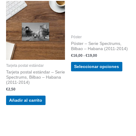
Rango
Este
de
produc
precios:
tiene
desde
€16,00
múltipl
hasta
variant
€19,00
Póster
Las
Póster – Serie Spectrums,
opcion
Bilbao – Habana (2011-2014)
se
€
16,00
-
€
19,00
puede
elegir
Tarjeta postal estándar
Seleccionar opciones
en
Tarjeta postal estándar – Serie
Spectrums, Bilbao – Habana
la
(2011-2014)
página
€
2,50
de
produc
Añadir al carrito
Rango
Este
de
producto
precios:
tiene
desde